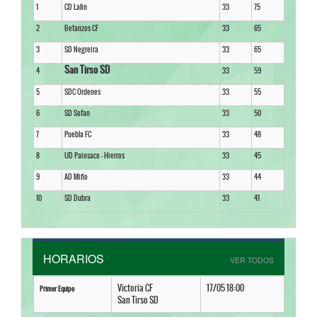
1
CD Lalin
33
75
2
Betanzos CF
33
65
3
SD Negreira
33
65
San Tirso SD
4
33
59
5
SDC Ordenes
33
55
6
SD Sofan
33
50
7
Puebla FC
33
48
8
UD Paiosaco - Hierros
33
45
9
AD Miño
33
44
10
SD Dubra
33
41
HORARIOS
VER TODOS
Victoria CF
17/05 18:00
Primer Equipo
San Tirso SD