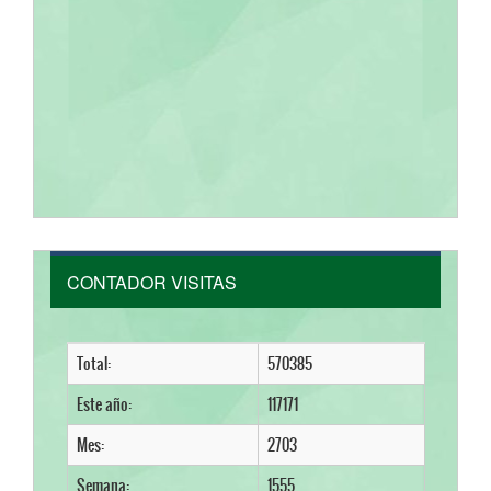
CONTADOR VISITAS
Total:
570385
Este año:
117171
Mes:
2703
Semana:
1555