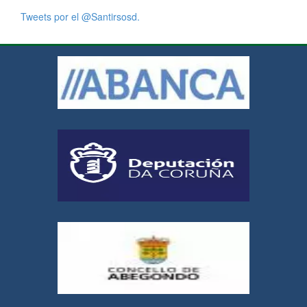
Tweets por el @Santirsosd.