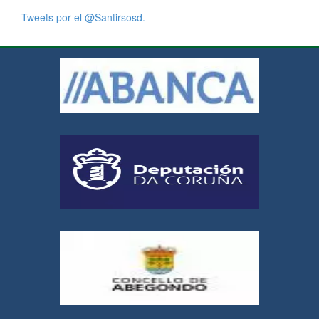
Tweets por el @Santirsosd.