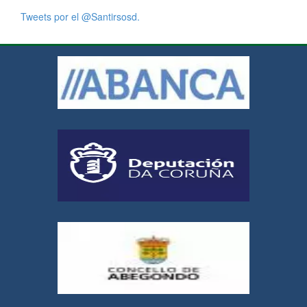
Tweets por el @Santirsosd.